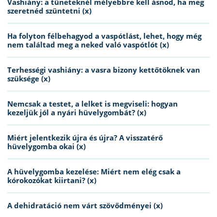
Vashiány: a tüneteknél mélyebbre kell ásnod, ha meg
szeretnéd szüntetni (x)
Ha folyton félbehagyod a vaspótlást, lehet, hogy még
nem találtad meg a neked való vaspótlót (x)
Terhességi vashiány: a vasra bizony kettőtöknek van
szüksége (x)
Nemcsak a testet, a lelket is megviseli: hogyan
kezeljük jól a nyári hüvelygombát? (x)
Miért jelentkezik újra és újra? A visszatérő
hüvelygomba okai (x)
A hüvelygomba kezelése: Miért nem elég csak a
kórokozókat kiirtani? (x)
A dehidratáció nem várt szövődményei (x)