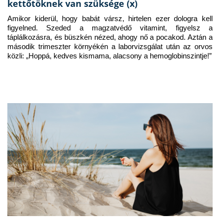
kettőtöknek van szüksége (x)
Amikor kiderül, hogy babát vársz, hirtelen ezer dologra kell 
figyelned. Szeded a magzatvédő vitamint, figyelsz a 
táplálkozásra, és büszkén nézed, ahogy nő a pocakod. Aztán a 
második trimeszter környékén a laborvizsgálat után az orvos 
közli: „Hoppá, kedves kismama, alacsony a hemoglobinszintje!”