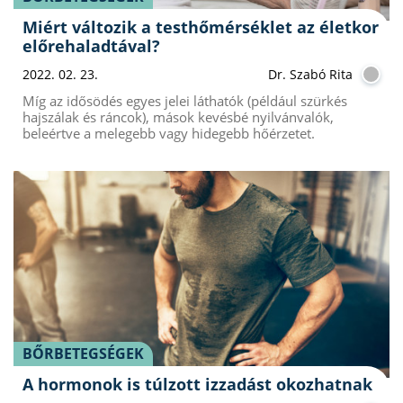
Miért változik a testhőmérséklet az életkor
előrehaladtával?
2022. 02. 23.
Dr. Szabó Rita
Míg az idősödés egyes jelei láthatók (például szürkés
hajszálak és ráncok), mások kevésbé nyilvánvalók,
beleértve a melegebb vagy hidegebb hőérzetet.
BŐRBETEGSÉGEK
A hormonok is túlzott izzadást okozhatnak