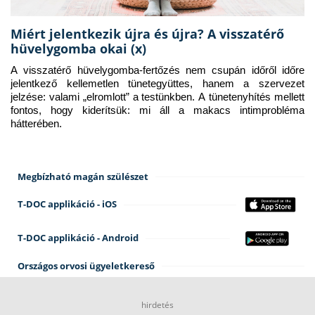
Miért jelentkezik újra és újra? A visszatérő
hüvelygomba okai (x)
A visszatérő hüvelygomba-fertőzés nem csupán időről időre 
jelentkező kellemetlen tünetegyüttes, hanem a szervezet 
jelzése: valami „elromlott” a testünkben. A tünetenyhítés mellett 
fontos, hogy kiderítsük: mi áll a makacs intimprobléma 
hátterében.
Megbízható magán szülészet
T-DOC applikáció - iOS
T-DOC applikáció - Android
Országos orvosi ügyeletkereső
hirdetés