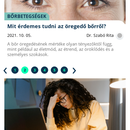
BŐRBETEGSÉGEK
Mit érdemes tudni az öregedő bőrről?
2021. 10. 05.
Dr. Szabó Rita
A bőr öregedésének mértéke olyan tényezőktől függ,
mint például az életmód, az étrend, az öröklődés és a
személyes szokások.
‹
›
1
2
3
4
5
6