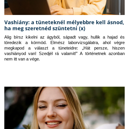
Vashiány: a tüneteknél mélyebbre kell ásnod,
ha meg szeretnéd szüntetni (x)
Alig bírsz kikelni az ágyból, sápadt vagy, hullik a hajad és 
töredezik a körmöd. Elmész laborvizsgálatra, ahol végre 
megkapod a választ a tüneteidre: „Hát persze, hiszen 
vashiányod van! Szedjél rá valamit!” A történetnek azonban 
nem itt van a vége.