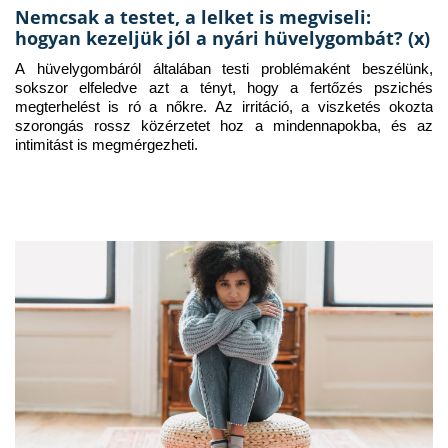
Nemcsak a testet, a lelket is megviseli:
hogyan kezeljük jól a nyári hüvelygombát? (x)
A hüvelygombáról általában testi problémaként beszélünk, 
sokszor elfeledve azt a tényt, hogy a fertőzés pszichés 
megterhelést is ró a nőkre. Az irritáció, a viszketés okozta 
szorongás rossz közérzetet hoz a mindennapokba, és az 
intimitást is megmérgezheti.