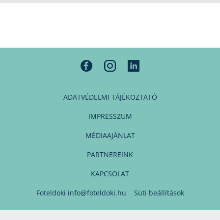
ADATVÉDELMI TÁJÉKOZTATÓ
IMPRESSZUM
MÉDIAAJÁNLAT
PARTNEREINK
KAPCSOLAT
Foteldoki
info@foteldoki.hu
Süti beállítások