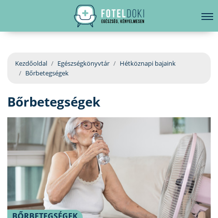
hirdetés
LELKI EGÉSZSÉG
Bejelentkezés
EGÉSZSÉGKÖNYVTÁR
Kezdőoldal
Egészségkönyvtár
Hétköznapi bajaink
Bőrbetegségek
BETEGSÉGKALAUZ
Bőrbetegségek
ÜGYELETKERESŐ
ORVOS VÁLASZOL
ORVOSKERESŐ
BŐRBETEGSÉGEK