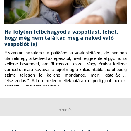
Ha folyton félbehagyod a vaspótlást, lehet,
hogy még nem találtad meg a neked való
vaspótlót (x)
Elszántan hazatérsz a patikából a vastablettával, de pár nap 
után elmegy a kedved az egésztől, mert reggelente éhgyomorra 
kellene bevenned, amitől rosszul leszel. Vagy órákat kellene 
várnod utána a kávéval, a tejről meg a kalciumtablettádról pedig 
szinte teljesen le kellene mondanod, mert „gátolják a 
felszívódást”. A kellemetlen mellékhatásokról pedig jobb nem is 
beszélni… Ismerős helyzet?
hirdetés