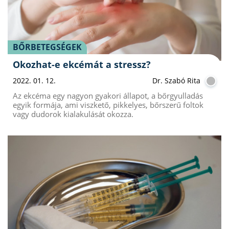
BŐRBETEGSÉGEK
Okozhat-e ekcémát a stressz?
2022. 01. 12.
Dr. Szabó Rita
Az ekcéma egy nagyon gyakori állapot, a bőrgyulladás
egyik formája, ami viszkető, pikkelyes, bőrszerű foltok
vagy dudorok kialakulását okozza.