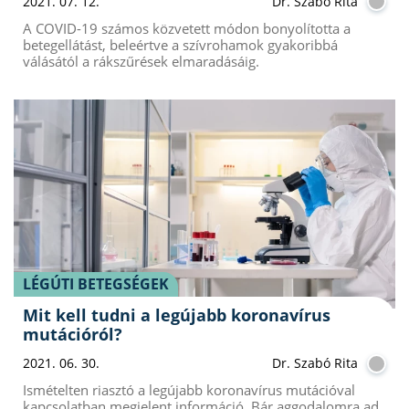
2021. 07. 12.
Dr. Szabó Rita
A COVID-19 számos közvetett módon bonyolította a
betegellátást, beleértve a szívrohamok gyakoribbá
válásától a rákszűrések elmaradásáig.
LÉGÚTI BETEGSÉGEK
Mit kell tudni a legújabb koronavírus
mutációról?
2021. 06. 30.
Dr. Szabó Rita
Ismételten riasztó a legújabb koronavírus mutációval
kapcsolatban megjelent információ. Bár aggodalomra ad