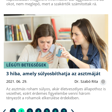
okot, nem meglepő, mert a szakértők számítottak rá.
LÉGÚTI BETEGSÉGEK
3 hiba, amely súlyosbíthatja az asztmáját
2021. 06. 29.
Dr. Szabó Rita
Az asztmás roham súlyos, akár életveszélyes állapothoz is
vezethet, ezért érdemes figyelembe venni három
tényezőt a rohamok elkerülése érdekében.
‹
›
1
2
3
4
5
6
7