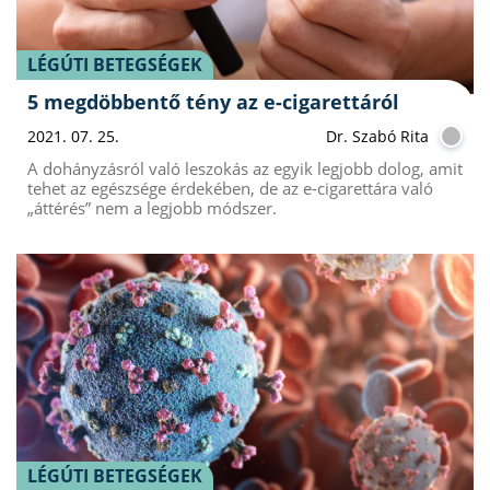
LÉGÚTI BETEGSÉGEK
5 megdöbbentő tény az e-cigarettáról
2021. 07. 25.
Dr. Szabó Rita
A dohányzásról való leszokás az egyik legjobb dolog, amit
tehet az egészsége érdekében, de az e-cigarettára való
„áttérés” nem a legjobb módszer.
LÉGÚTI BETEGSÉGEK