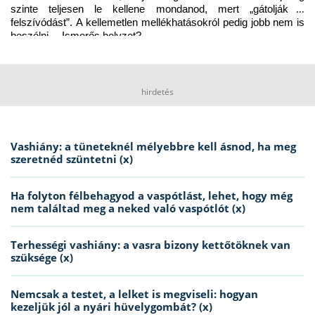
szinte teljesen le kellene mondanod, mert „gátolják a 
felszívódást”. A kellemetlen mellékhatásokról pedig jobb nem is 
beszélni… Ismerős helyzet?
hirdetés
Vashiány: a tüneteknél mélyebbre kell ásnod, ha meg
szeretnéd szüntetni (x)
Ha folyton félbehagyod a vaspótlást, lehet, hogy még
nem találtad meg a neked való vaspótlót (x)
Terhességi vashiány: a vasra bizony kettőtöknek van
szüksége (x)
Nemcsak a testet, a lelket is megviseli: hogyan
kezeljük jól a nyári hüvelygombát? (x)