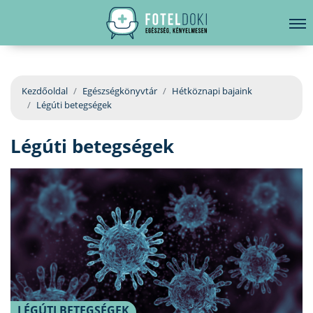
hirdetés
LELKI EGÉSZSÉG
Bejelentkezés
EGÉSZSÉGKÖNYVTÁR
Kezdőoldal
Egészségkönyvtár
Hétköznapi bajaink
Légúti betegségek
BETEGSÉGKALAUZ
Légúti betegségek
ÜGYELETKERESŐ
ORVOS VÁLASZOL
ORVOSKERESŐ
LÉGÚTI BETEGSÉGEK