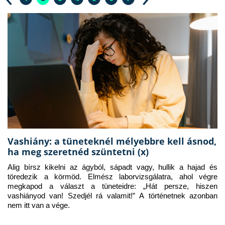
Vashiány: a tüneteknél mélyebbre kell ásnod,
ha meg szeretnéd szüntetni (x)
Alig bírsz kikelni az ágyból, sápadt vagy, hullik a hajad és 
töredezik a körmöd. Elmész laborvizsgálatra, ahol végre 
megkapod a választ a tüneteidre: „Hát persze, hiszen 
vashiányod van! Szedjél rá valamit!” A történetnek azonban 
nem itt van a vége.