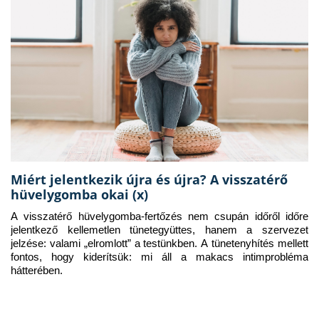
Miért jelentkezik újra és újra? A visszatérő
hüvelygomba okai (x)
A visszatérő hüvelygomba-fertőzés nem csupán időről időre 
jelentkező kellemetlen tünetegyüttes, hanem a szervezet 
jelzése: valami „elromlott” a testünkben. A tünetenyhítés mellett 
fontos, hogy kiderítsük: mi áll a makacs intimprobléma 
hátterében.