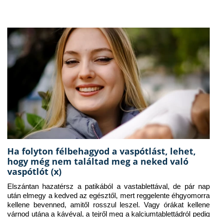
Ha folyton félbehagyod a vaspótlást, lehet,
hogy még nem találtad meg a neked való
vaspótlót (x)
Elszántan hazatérsz a patikából a vastablettával, de pár nap 
után elmegy a kedved az egésztől, mert reggelente éhgyomorra 
kellene bevenned, amitől rosszul leszel. Vagy órákat kellene 
várnod utána a kávéval, a tejről meg a kalciumtablettádról pedig 