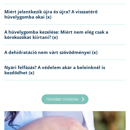
Miért jelentkezik újra és újra? A visszatérő
hüvelygomba okai (x)
A hüvelygomba kezelése: Miért nem elég csak a
kórokozókat kiirtani? (x)
A dehidratáció nem várt szövődményei (x)
Nyári felfázás? A védelem akár a beleinknél is
kezdődhet (x)
TOVÁBBI CIKKEINK