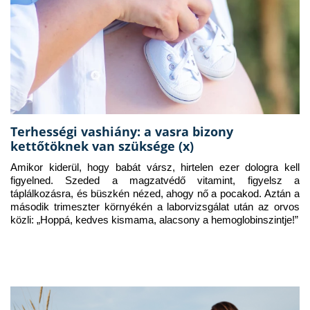
Terhességi vashiány: a vasra bizony
kettőtöknek van szüksége (x)
Amikor kiderül, hogy babát vársz, hirtelen ezer dologra kell 
figyelned. Szeded a magzatvédő vitamint, figyelsz a 
táplálkozásra, és büszkén nézed, ahogy nő a pocakod. Aztán a 
második trimeszter környékén a laborvizsgálat után az orvos 
közli: „Hoppá, kedves kismama, alacsony a hemoglobinszintje!”