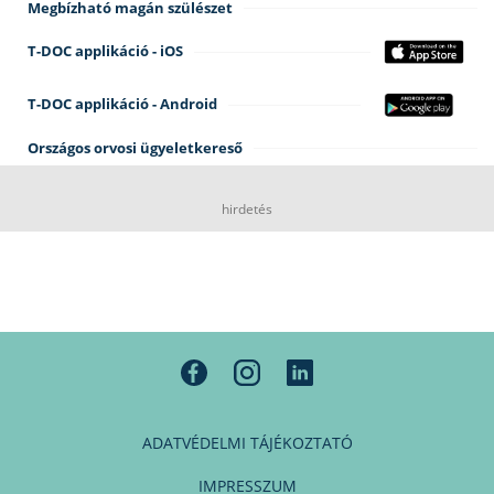
Megbízható magán szülészet
T-DOC applikáció - iOS
T-DOC applikáció - Android
Országos orvosi ügyeletkereső
hirdetés
ADATVÉDELMI TÁJÉKOZTATÓ
IMPRESSZUM