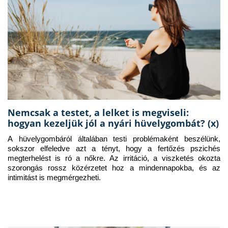
Nemcsak a testet, a lelket is megviseli:
hogyan kezeljük jól a nyári hüvelygombát? (x)
A hüvelygombáról általában testi problémaként beszélünk, 
sokszor elfeledve azt a tényt, hogy a fertőzés pszichés 
megterhelést is ró a nőkre. Az irritáció, a viszketés okozta 
szorongás rossz közérzetet hoz a mindennapokba, és az 
intimitást is megmérgezheti.