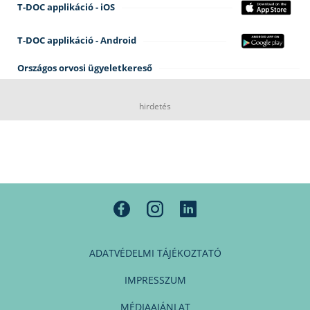
T-DOC applikáció - iOS
T-DOC applikáció - Android
Országos orvosi ügyeletkereső
hirdetés
ADATVÉDELMI TÁJÉKOZTATÓ
IMPRESSZUM
MÉDIAAJÁNLAT