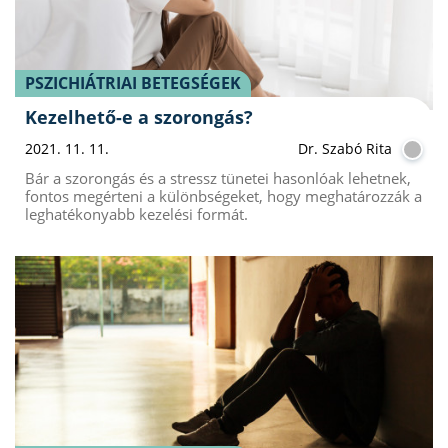
PSZICHIÁTRIAI BETEGSÉGEK
Kezelhető-e a szorongás?
2021. 11. 11.
Dr. Szabó Rita
Bár a szorongás és a stressz tünetei hasonlóak lehetnek,
fontos megérteni a különbségeket, hogy meghatározzák a
leghatékonyabb kezelési formát.