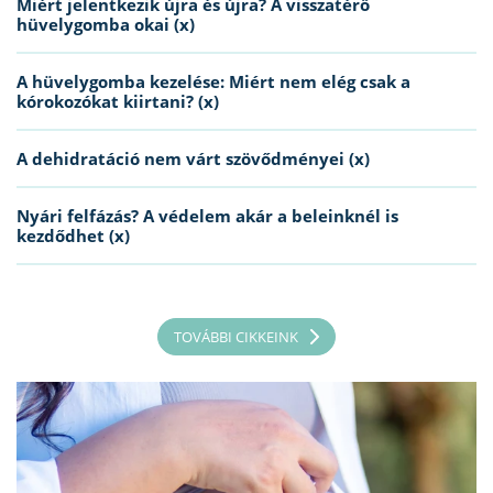
Miért jelentkezik újra és újra? A visszatérő
hüvelygomba okai (x)
A hüvelygomba kezelése: Miért nem elég csak a
kórokozókat kiirtani? (x)
A dehidratáció nem várt szövődményei (x)
Nyári felfázás? A védelem akár a beleinknél is
kezdődhet (x)
TOVÁBBI CIKKEINK