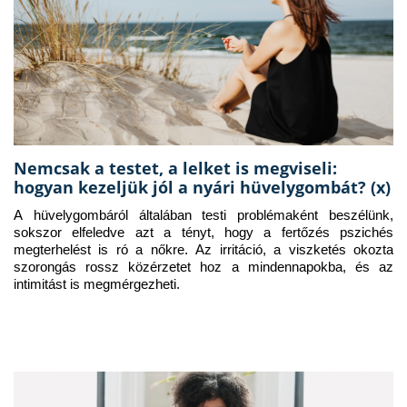
Nemcsak a testet, a lelket is megviseli:
hogyan kezeljük jól a nyári hüvelygombát? (x)
A hüvelygombáról általában testi problémaként beszélünk, 
sokszor elfeledve azt a tényt, hogy a fertőzés pszichés 
megterhelést is ró a nőkre. Az irritáció, a viszketés okozta 
szorongás rossz közérzetet hoz a mindennapokba, és az 
intimitást is megmérgezheti.