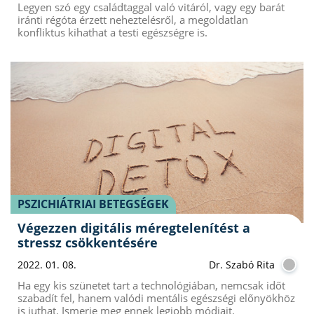
Legyen szó egy családtaggal való vitáról, vagy egy barát
iránti régóta érzett neheztelésről, a megoldatlan
konfliktus kihathat a testi egészségre is.
PSZICHIÁTRIAI BETEGSÉGEK
Végezzen digitális méregtelenítést a
stressz csökkentésére
2022. 01. 08.
Dr. Szabó Rita
Ha egy kis szünetet tart a technológiában, nemcsak időt
szabadít fel, hanem valódi mentális egészségi előnyökhöz
is juthat. Ismerje meg ennek legjobb módjait.