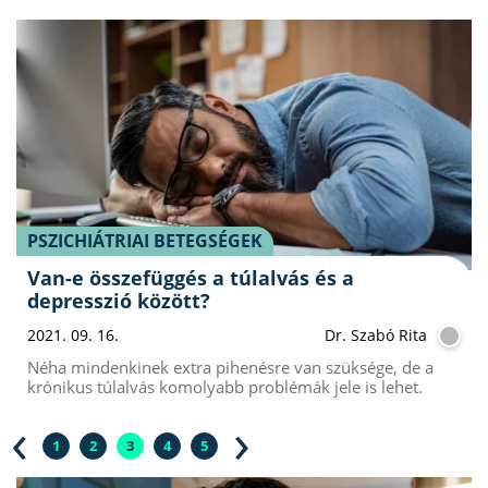
PSZICHIÁTRIAI BETEGSÉGEK
Van-e összefüggés a túlalvás és a
depresszió között?
2021. 09. 16.
Dr. Szabó Rita
Néha mindenkinek extra pihenésre van szüksége, de a
krónikus túlalvás komolyabb problémák jele is lehet.
‹
›
1
2
3
4
5