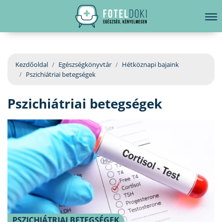
hirdetés
LELKI EGÉSZSÉG
Bejelentkezés
EGÉSZSÉGKÖNYVTÁR
Kezdőoldal
Egészségkönyvtár
Hétköznapi bajaink
Pszichiátriai betegségek
BETEGSÉGKALAUZ
Pszichiátriai betegségek
ÜGYELETKERESŐ
ORVOS VÁLASZOL
ORVOSKERESŐ
PSZICHIÁTRIAI BETEGSÉGEK