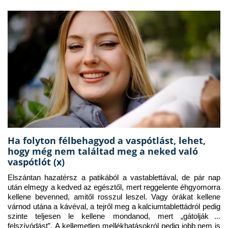
Ha folyton félbehagyod a vaspótlást, lehet,
hogy még nem találtad meg a neked való
vaspótlót (x)
Elszántan hazatérsz a patikából a vastablettával, de pár nap 
után elmegy a kedved az egésztől, mert reggelente éhgyomorra 
kellene bevenned, amitől rosszul leszel. Vagy órákat kellene 
várnod utána a kávéval, a tejről meg a kalciumtablettádról pedig 
szinte teljesen le kellene mondanod, mert „gátolják a 
felszívódást”. A kellemetlen mellékhatásokról pedig jobb nem is 