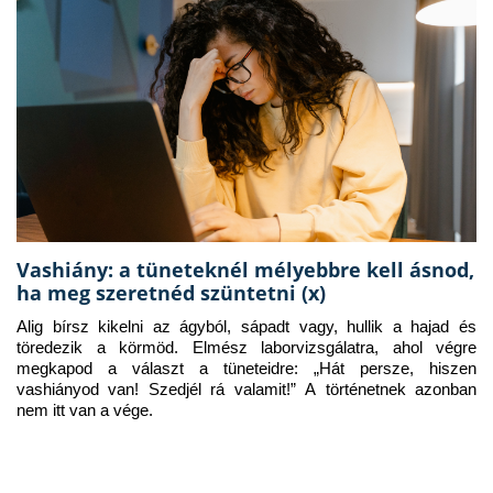
Vashiány: a tüneteknél mélyebbre kell ásnod,
ha meg szeretnéd szüntetni (x)
Alig bírsz kikelni az ágyból, sápadt vagy, hullik a hajad és 
töredezik a körmöd. Elmész laborvizsgálatra, ahol végre 
megkapod a választ a tüneteidre: „Hát persze, hiszen 
vashiányod van! Szedjél rá valamit!” A történetnek azonban 
nem itt van a vége.