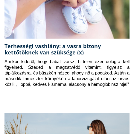
Terhességi vashiány: a vasra bizony
kettőtöknek van szüksége (x)
Amikor kiderül, hogy babát vársz, hirtelen ezer dologra kell 
figyelned. Szeded a magzatvédő vitamint, figyelsz a 
táplálkozásra, és büszkén nézed, ahogy nő a pocakod. Aztán a 
második trimeszter környékén a laborvizsgálat után az orvos 
közli: „Hoppá, kedves kismama, alacsony a hemoglobinszintje!”