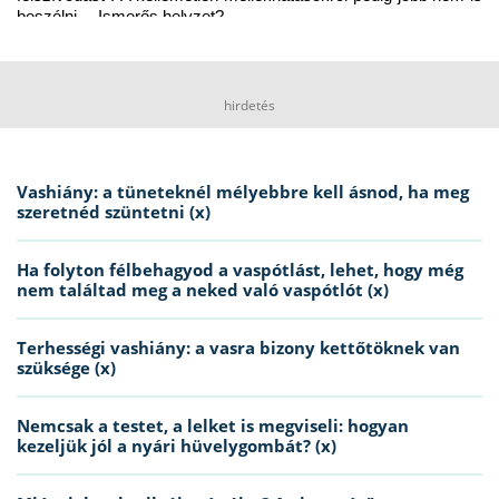
beszélni… Ismerős helyzet?
hirdetés
Vashiány: a tüneteknél mélyebbre kell ásnod, ha meg
szeretnéd szüntetni (x)
Ha folyton félbehagyod a vaspótlást, lehet, hogy még
nem találtad meg a neked való vaspótlót (x)
Terhességi vashiány: a vasra bizony kettőtöknek van
szüksége (x)
Nemcsak a testet, a lelket is megviseli: hogyan
kezeljük jól a nyári hüvelygombát? (x)