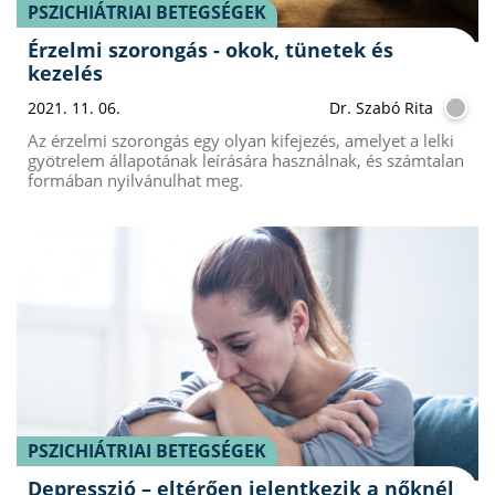
PSZICHIÁTRIAI BETEGSÉGEK
Érzelmi szorongás - okok, tünetek és
kezelés
2021. 11. 06.
Dr. Szabó Rita
Az érzelmi szorongás egy olyan kifejezés, amelyet a lelki
gyötrelem állapotának leírására használnak, és számtalan
formában nyilvánulhat meg.
PSZICHIÁTRIAI BETEGSÉGEK
Depresszió – eltérően jelentkezik a nőknél