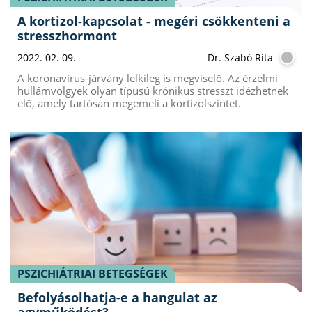
A kortizol-kapcsolat - megéri csökkenteni a
stresszhormont
2022. 02. 09.
Dr. Szabó Rita
A koronavírus-járvány lelkileg is megviselő. Az érzelmi
hullámvölgyek olyan típusú krónikus stresszt idézhetnek
elő, amely tartósan megemeli a kortizolszintet.
PSZICHIÁTRIAI BETEGSÉGEK
Befolyásolhatja-e a hangulat az
agyműködést?