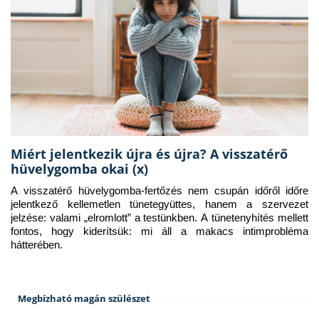
Miért jelentkezik újra és újra? A visszatérő
hüvelygomba okai (x)
A visszatérő hüvelygomba-fertőzés nem csupán időről időre 
jelentkező kellemetlen tünetegyüttes, hanem a szervezet 
jelzése: valami „elromlott” a testünkben. A tünetenyhítés mellett 
fontos, hogy kiderítsük: mi áll a makacs intimprobléma 
hátterében.
Megbízható magán szülészet