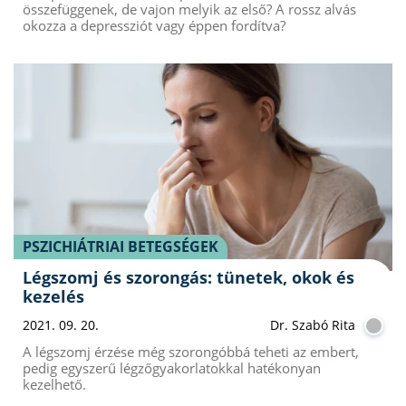
összefüggenek, de vajon melyik az első? A rossz alvás
okozza a depressziót vagy éppen fordítva?
PSZICHIÁTRIAI BETEGSÉGEK
Légszomj és szorongás: tünetek, okok és
kezelés
2021. 09. 20.
Dr. Szabó Rita
A légszomj érzése még szorongóbbá teheti az embert,
pedig egyszerű légzőgyakorlatokkal hatékonyan
kezelhető.