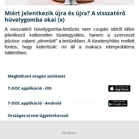
Miért jelentkezik újra és újra? A visszatérő
hüvelygomba okai (x)
A visszatérő hüvelygomba-fertőzés nem csupán időről időre 
jelentkező kellemetlen tünetegyüttes, hanem a szervezet 
jelzése: valami „elromlott” a testünkben. A tünetenyhítés mellett 
fontos, hogy kiderítsük: mi áll a makacs intimprobléma 
hátterében.
Megbízható magán szülészet
T-DOC applikáció - iOS
T-DOC applikáció - Android
Országos orvosi ügyeletkereső
hirdetés