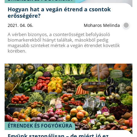
Hogyan hat a vegán étrend a csontok
erősségére?
2021. 04. 06.
Moharos Melinda
A vérben bizonyos, a csonterősséget befolyásoló
biomarkerekből hiányt találtak, másokból pedig
magasabb szinteket mértek a vegán étrendet követők
körében.
ÉTRENDEK ÉS FOGYÓKÚRA
Együnk szezonálisan – de miért jó ez