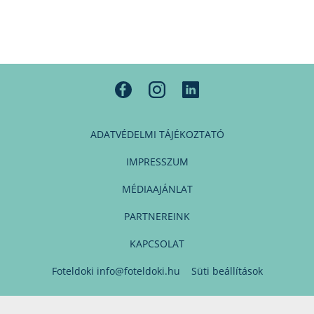
ADATVÉDELMI TÁJÉKOZTATÓ
IMPRESSZUM
MÉDIAAJÁNLAT
PARTNEREINK
KAPCSOLAT
Foteldoki
info@foteldoki.hu
Süti beállítások