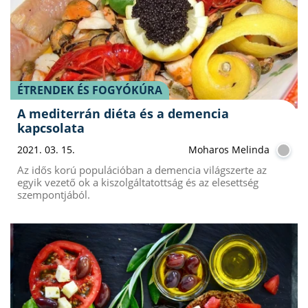
ÉTRENDEK ÉS FOGYÓKÚRA
A mediterrán diéta és a demencia
kapcsolata
2021. 03. 15.
Moharos Melinda
Az idős korú populációban a demencia világszerte az
egyik vezető ok a kiszolgáltatottság és az elesettség
szempontjából.