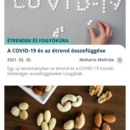
ÉTRENDEK ÉS FOGYÓKÚRA
A COVID-19 és az étrend összefüggése
2021. 02. 20.
Moharos Melinda
Egy új tanulmányban az étrend és a COVID-19 közötti
lehetséges összefüggéseket vizsgálták.