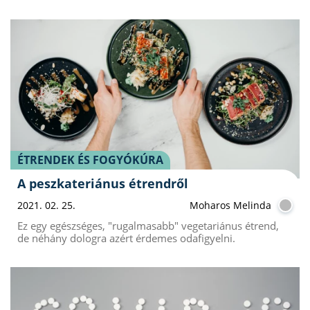
ÉTRENDEK ÉS FOGYÓKÚRA
A peszkateriánus étrendről
2021. 02. 25.
Moharos Melinda
Ez egy egészséges, "rugalmasabb" vegetariánus étrend,
de néhány dologra azért érdemes odafigyelni.