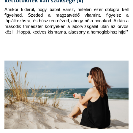
kettőtöknek van szüksége (x)
Amikor kiderül, hogy babát vársz, hirtelen ezer dologra kell 
figyelned. Szeded a magzatvédő vitamint, figyelsz a 
táplálkozásra, és büszkén nézed, ahogy nő a pocakod. Aztán a 
második trimeszter környékén a laborvizsgálat után az orvos 
közli: „Hoppá, kedves kismama, alacsony a hemoglobinszintje!”