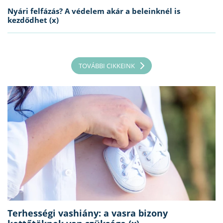
Nyári felfázás? A védelem akár a beleinknél is
kezdődhet (x)
TOVÁBBI CIKKEINK
Terhességi vashiány: a vasra bizony