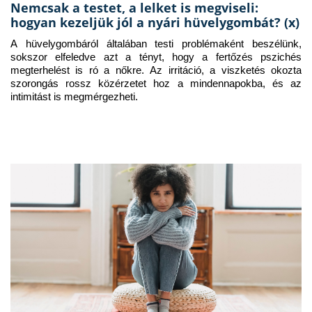
Nemcsak a testet, a lelket is megviseli:
hogyan kezeljük jól a nyári hüvelygombát? (x)
A hüvelygombáról általában testi problémaként beszélünk, 
sokszor elfeledve azt a tényt, hogy a fertőzés pszichés 
megterhelést is ró a nőkre. Az irritáció, a viszketés okozta 
szorongás rossz közérzetet hoz a mindennapokba, és az 
intimitást is megmérgezheti.