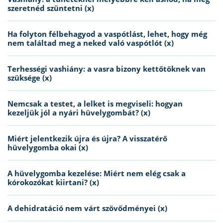
szeretnéd szüntetni (x)
Ha folyton félbehagyod a vaspótlást, lehet, hogy még
nem találtad meg a neked való vaspótlót (x)
Terhességi vashiány: a vasra bizony kettőtöknek van
szüksége (x)
Nemcsak a testet, a lelket is megviseli: hogyan
kezeljük jól a nyári hüvelygombát? (x)
Miért jelentkezik újra és újra? A visszatérő
hüvelygomba okai (x)
A hüvelygomba kezelése: Miért nem elég csak a
kórokozókat kiirtani? (x)
A dehidratáció nem várt szövődményei (x)