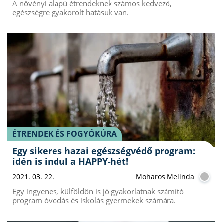
A növényi alapú étrendeknek számos kedvező,
egészségre gyakorolt hatásuk van.
ÉTRENDEK ÉS FOGYÓKÚRA
Egy sikeres hazai egészségvédő program:
idén is indul a HAPPY-hét!
2021. 03. 22.
Moharos Melinda
Egy ingyenes, külföldön is jó gyakorlatnak számító
program óvodás és iskolás gyermekek számára.