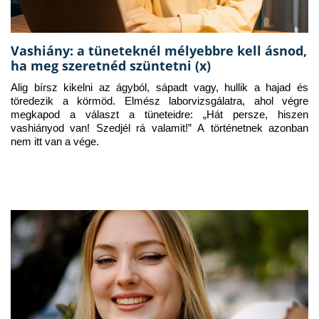
Vashiány: a tüneteknél mélyebbre kell ásnod,
ha meg szeretnéd szüntetni (x)
Alig bírsz kikelni az ágyból, sápadt vagy, hullik a hajad és 
töredezik a körmöd. Elmész laborvizsgálatra, ahol végre 
megkapod a választ a tüneteidre: „Hát persze, hiszen 
vashiányod van! Szedjél rá valamit!” A történetnek azonban 
nem itt van a vége.