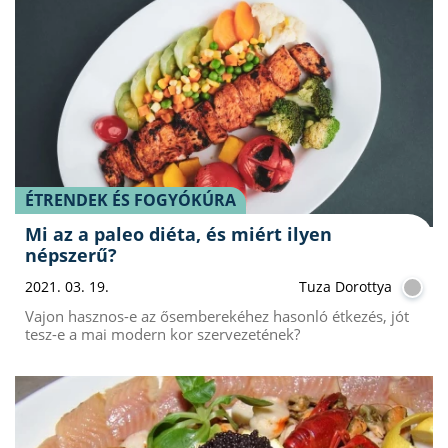
ÉTRENDEK ÉS FOGYÓKÚRA
Mi az a paleo diéta, és miért ilyen
népszerű?
2021. 03. 19.
Tuza Dorottya
Vajon hasznos-e az ősemberekéhez hasonló étkezés, jót
tesz-e a mai modern kor szervezetének?