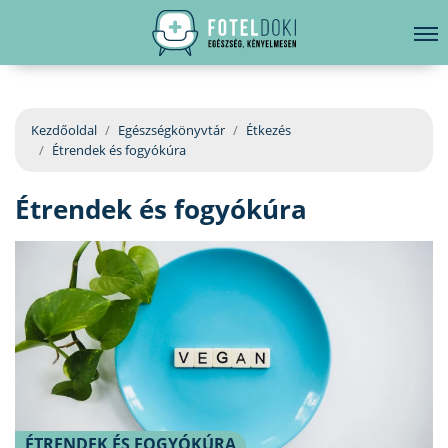
hirdetés
LELKI EGÉSZSÉG
Bejelentkezés
EGÉSZSÉGKÖNYVTÁR
Kezdőoldal
Egészségkönyvtár
Étkezés
Étrendek és fogyókúra
BETEGSÉGKALAUZ
Étrendek és fogyókúra
ÜGYELETKERESŐ
ORVOS VÁLASZOL
ORVOSKERESŐ
ÉTRENDEK ÉS FOGYÓKÚRA