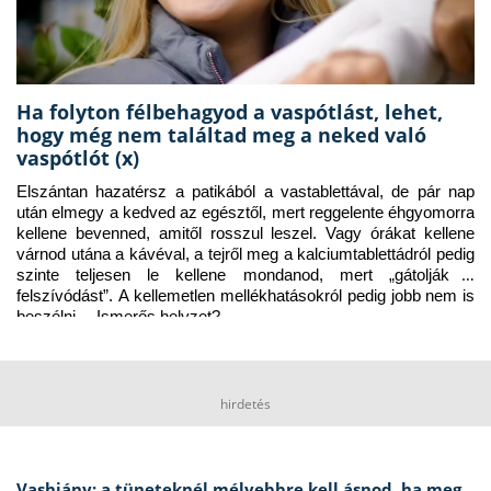
Ha folyton félbehagyod a vaspótlást, lehet,
hogy még nem találtad meg a neked való
vaspótlót (x)
Elszántan hazatérsz a patikából a vastablettával, de pár nap 
után elmegy a kedved az egésztől, mert reggelente éhgyomorra 
kellene bevenned, amitől rosszul leszel. Vagy órákat kellene 
várnod utána a kávéval, a tejről meg a kalciumtablettádról pedig 
szinte teljesen le kellene mondanod, mert „gátolják a 
felszívódást”. A kellemetlen mellékhatásokról pedig jobb nem is 
beszélni… Ismerős helyzet?
hirdetés
Vashiány: a tüneteknél mélyebbre kell ásnod, ha meg