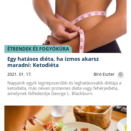
ÉTRENDEK ÉS FOGYÓKÚRA
Egy hatásos diéta, ha izmos akarsz
maradni: Ketodiéta
2021. 01. 17.
Bíró Eszter
Napjaink egyik legnépszerűbb és leghatásosabb diétája a
ketodiéta, más néven proteines diéta vagy fehérjediéta,
amelynek felfedezője George L. Blackburn.