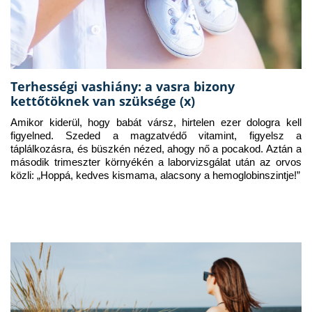
Terhességi vashiány: a vasra bizony
kettőtöknek van szüksége (x)
Amikor kiderül, hogy babát vársz, hirtelen ezer dologra kell 
figyelned. Szeded a magzatvédő vitamint, figyelsz a 
táplálkozásra, és büszkén nézed, ahogy nő a pocakod. Aztán a 
második trimeszter környékén a laborvizsgálat után az orvos 
közli: „Hoppá, kedves kismama, alacsony a hemoglobinszintje!”