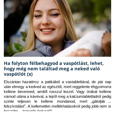
Ha folyton félbehagyod a vaspótlást, lehet,
hogy még nem találtad meg a neked való
vaspótlót (x)
Elszántan hazatérsz a patikából a vastablettával, de pár nap 
után elmegy a kedved az egésztől, mert reggelente éhgyomorra 
kellene bevenned, amitől rosszul leszel. Vagy órákat kellene 
várnod utána a kávéval, a tejről meg a kalciumtablettádról pedig 
szinte teljesen le kellene mondanod, mert „gátolják a 
felszívódást”. A kellemetlen mellékhatásokról pedig jobb nem is 
beszélni… Ismerős helyzet?