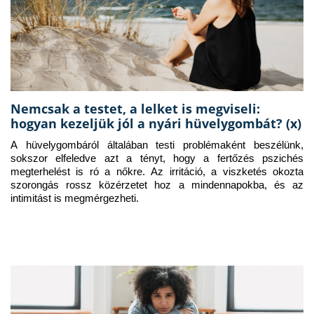
Nemcsak a testet, a lelket is megviseli:
hogyan kezeljük jól a nyári hüvelygombát? (x)
A hüvelygombáról általában testi problémaként beszélünk, 
sokszor elfeledve azt a tényt, hogy a fertőzés pszichés 
megterhelést is ró a nőkre. Az irritáció, a viszketés okozta 
szorongás rossz közérzetet hoz a mindennapokba, és az 
intimitást is megmérgezheti.