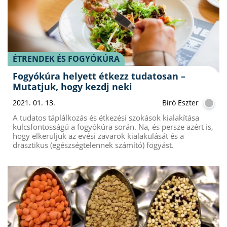
ÉTRENDEK ÉS FOGYÓKÚRA
Fogyókúra helyett étkezz tudatosan –
Mutatjuk, hogy kezdj neki
2021. 01. 13.
Bíró Eszter
A tudatos táplálkozás és étkezési szokások kialakítása
kulcsfontosságú a fogyókúra során. Na, és persze azért is,
hogy elkerüljük az evési zavarok kialakulását és a
drasztikus (egészségtelennek számító) fogyást.