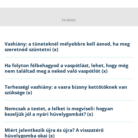
hirdetés
Vashiány: a tüneteknél mélyebbre kell ásnod, ha meg
szeretnéd szüntetni (x)
Ha folyton félbehagyod a vaspótlást, lehet, hogy még
nem találtad meg a neked való vaspótlót (x)
Terhességi vashiány: a vasra bizony kettőtöknek van
szüksége (x)
Nemcsak a testet, a lelket is megviseli: hogyan
kezeljük jól a nyári hüvelygombát? (x)
Miért jelentkezik újra és újra? A visszatérő
hüvelygomba okai (x)