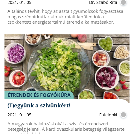
2021. 01. 05.
Dr. Szabó Rita
Általános tévhit, hogy az asztalt gyümölcsök fogyasztása
magas szénhidráttartalmuk miatt kerülendők a
csökkentett energiatartalmú étrend alkalmazásakor.
ÉTRENDEK ÉS FOGYÓKÚRA
(T)együnk a szívünkért!
2021. 01. 05.
Foteldoki
A magyarok halálozási okát a szív- és érrendszeri
betegség jelenti. A kardiovaszkuláris betegség világszerte