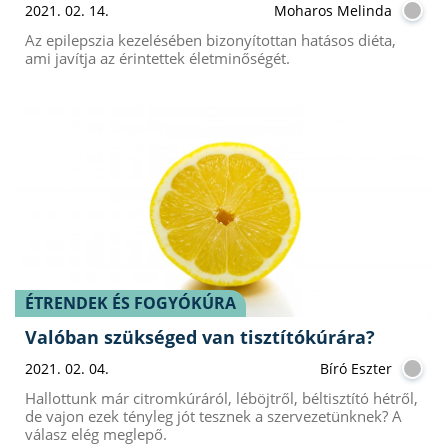
2021. 02. 14.
Moharos Melinda
Az epilepszia kezelésében bizonyítottan hatásos diéta,
ami javítja az érintettek életminőségét.
ÉTRENDEK ÉS FOGYÓKÚRA
Valóban szükséged van tisztítókúrára?
2021. 02. 04.
Bíró Eszter
Hallottunk már citromkúráról, léböjtről, béltisztító hétről,
de vajon ezek tényleg jót tesznek a szervezetünknek? A
válasz elég meglepő.