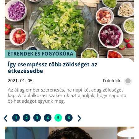
ÉTRENDEK ÉS FOGYÓKÚRA
Így csempéssz több zöldséget az
étkezésedbe
2021. 01. 05.
Foteldoki
Az átlag ember szerencsés, ha napi két adag zöldséget
kap. A táplálkozási szakértők azt ajánlják, hogy naponta
öt-hét adagot együnk meg.
‹
›
1
2
3
4
5
6