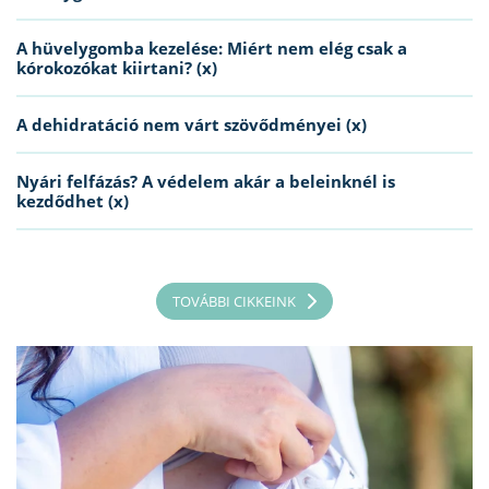
A hüvelygomba kezelése: Miért nem elég csak a
kórokozókat kiirtani? (x)
A dehidratáció nem várt szövődményei (x)
Nyári felfázás? A védelem akár a beleinknél is
kezdődhet (x)
TOVÁBBI CIKKEINK