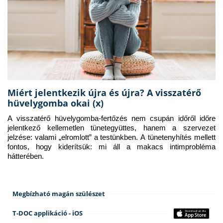
Miért jelentkezik újra és újra? A visszatérő
hüvelygomba okai (x)
A visszatérő hüvelygomba-fertőzés nem csupán időről időre 
jelentkező kellemetlen tünetegyüttes, hanem a szervezet 
jelzése: valami „elromlott” a testünkben. A tünetenyhítés mellett 
fontos, hogy kiderítsük: mi áll a makacs intimprobléma 
hátterében.
Megbízható magán szülészet
T-DOC applikáció - iOS