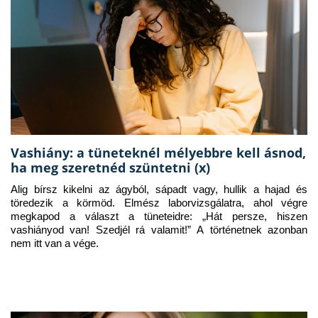
Vashiány: a tüneteknél mélyebbre kell ásnod,
ha meg szeretnéd szüntetni (x)
Alig bírsz kikelni az ágyból, sápadt vagy, hullik a hajad és 
töredezik a körmöd. Elmész laborvizsgálatra, ahol végre 
megkapod a választ a tüneteidre: „Hát persze, hiszen 
vashiányod van! Szedjél rá valamit!” A történetnek azonban 
nem itt van a vége.