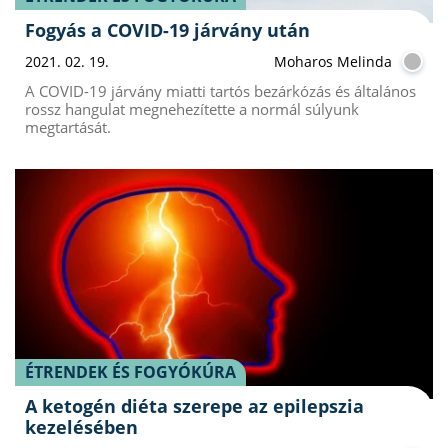
Fogyás a COVID-19 járvány után
2021. 02. 19.
Moharos Melinda
A COVID-19 járvány miatti tartós bezárkózás és általános
rossz hangulat megnehezítette a normál súlyunk
megtartását.
ÉTRENDEK ÉS FOGYÓKÚRA
A ketogén diéta szerepe az epilepszia
kezelésében