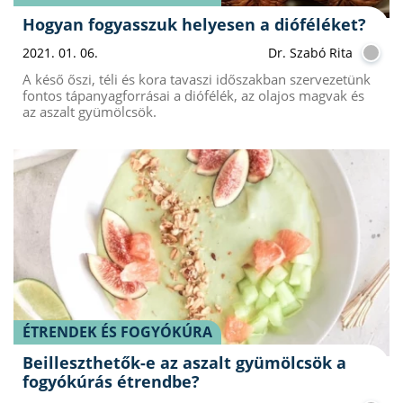
Hogyan fogyasszuk helyesen a dióféléket?
2021. 01. 06.
Dr. Szabó Rita
A késő őszi, téli és kora tavaszi időszakban szervezetünk
fontos tápanyagforrásai a diófélék, az olajos magvak és
az aszalt gyümölcsök.
ÉTRENDEK ÉS FOGYÓKÚRA
Beilleszthetők-e az aszalt gyümölcsök a
fogyókúrás étrendbe?