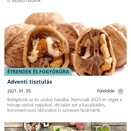
is vezető halálok.
ÉTRENDEK ÉS FOGYÓKÚRA
Adventi tisztulás
2021. 01. 05.
Foteldoki
Beléptünk az év utolsó havába. Nemcsak 2020 ér véget a
hónap utolsó napjával, de talán ezt a kavalkádos,
koronavírusos időszakot is szívesen lezárnánk.