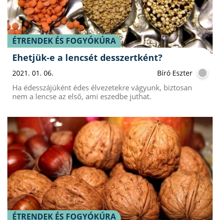
ÉTRENDEK ÉS FOGYÓKÚRA
Ehetjük-e a lencsét desszertként?
2021. 01. 06.
Bíró Eszter
Ha édesszájúként édes élvezetekre vágyunk, biztosan
nem a lencse az első, ami eszedbe juthat.
ÉTRENDEK ÉS FOGYÓKÚRA