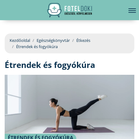
hirdetés
LELKI EGÉSZSÉG
Bejelentkezés
EGÉSZSÉGKÖNYVTÁR
Kezdőoldal
Egészségkönyvtár
Étkezés
Étrendek és fogyókúra
BETEGSÉGKALAUZ
Étrendek és fogyókúra
ÜGYELETKERESŐ
ORVOS VÁLASZOL
ORVOSKERESŐ
ÉTRENDEK ÉS FOGYÓKÚRA