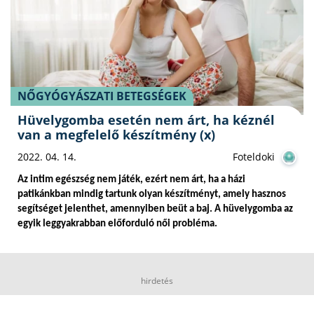
NŐGYÓGYÁSZATI BETEGSÉGEK
Hüvelygomba esetén nem árt, ha kéznél
van a megfelelő készítmény (x)
2022. 04. 14.
Foteldoki
Az intim egészség nem játék, ezért nem árt, ha a házi 
patikánkban mindig tartunk olyan készítményt, amely hasznos 
segítséget jelenthet, amennyiben beüt a baj. A hüvelygomba az 
egyik leggyakrabban előforduló női probléma. 
hirdetés