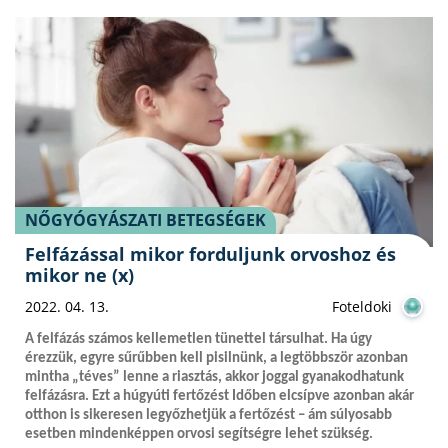
NŐGYÓGYÁSZATI BETEGSÉGEK
Felfázással mikor forduljunk orvoshoz és
mikor ne (x)
2022. 04. 13.
Foteldoki
A felfázás számos kellemetlen tünettel társulhat. Ha úgy
érezzük, egyre sűrűbben kell pisilnünk, a legtöbbször azonban
mintha „téves” lenne a riasztás, akkor joggal gyanakodhatunk
felfázásra. Ezt a húgyúti fertőzést Időben elcsípve azonban akár
otthon is sikeresen legyőzhetjük a fertőzést – ám súlyosabb
esetben mindenképpen orvosi segítségre lehet szükség.