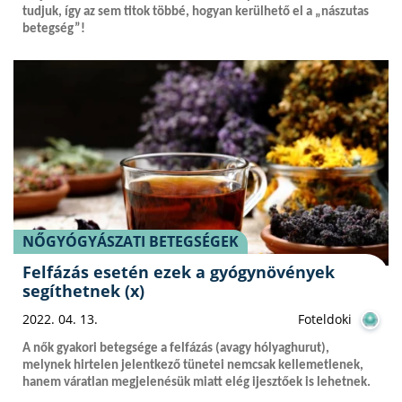
tudjuk, így az sem titok többé, hogyan kerülhető el a „nászutas
betegség”!
NŐGYÓGYÁSZATI BETEGSÉGEK
Felfázás esetén ezek a gyógynövények
segíthetnek (x)
2022. 04. 13.
Foteldoki
A nők gyakori betegsége a felfázás (avagy hólyaghurut),
melynek hirtelen jelentkező tünetei nemcsak kellemetlenek,
hanem váratlan megjelenésük miatt elég ijesztőek is lehetnek.