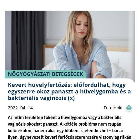
NŐGYÓGYÁSZATI BETEGSÉGEK
Kevert hüvelyfertőzés: előfordulhat, hogy
egyszerre okoz panaszt a hüvelygomba és a
bakteriális vaginózis (x)
2022. 04. 14.
Foteldoki
Az intim területen főként a hüvelygomba vagy a bakteriális 
vaginózis okozhat panaszt. A kétféle probléma nem csupán 
külön-külön, hanem akár egy időben is jelentkezhet – bár az 
ilyen, úgynevezett kevert fertőzés szerencsére viszonylag ritkán 