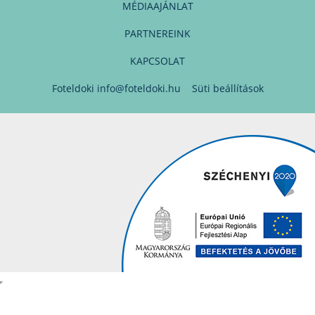
MÉDIAAJÁNLAT
PARTNEREINK
KAPCSOLAT
Foteldoki
info@foteldoki.hu
Süti beállítások