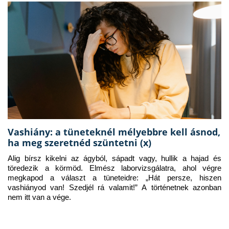
Vashiány: a tüneteknél mélyebbre kell ásnod,
ha meg szeretnéd szüntetni (x)
Alig bírsz kikelni az ágyból, sápadt vagy, hullik a hajad és 
töredezik a körmöd. Elmész laborvizsgálatra, ahol végre 
megkapod a választ a tüneteidre: „Hát persze, hiszen 
vashiányod van! Szedjél rá valamit!” A történetnek azonban 
nem itt van a vége.