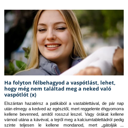
Ha folyton félbehagyod a vaspótlást, lehet,
hogy még nem találtad meg a neked való
vaspótlót (x)
Elszántan hazatérsz a patikából a vastablettával, de pár nap 
után elmegy a kedved az egésztől, mert reggelente éhgyomorra 
kellene bevenned, amitől rosszul leszel. Vagy órákat kellene 
várnod utána a kávéval, a tejről meg a kalciumtablettádról pedig 
szinte teljesen le kellene mondanod, mert „gátolják a 