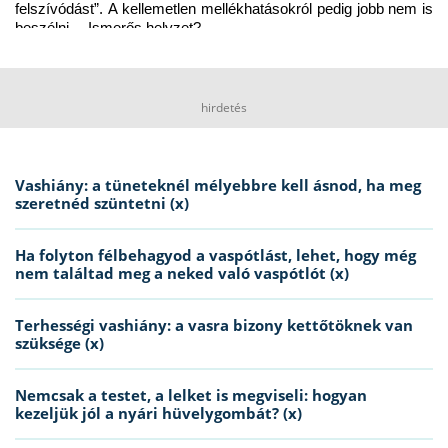
felszívódást”. A kellemetlen mellékhatásokról pedig jobb nem is 
beszélni… Ismerős helyzet?
hirdetés
Vashiány: a tüneteknél mélyebbre kell ásnod, ha meg
szeretnéd szüntetni (x)
Ha folyton félbehagyod a vaspótlást, lehet, hogy még
nem találtad meg a neked való vaspótlót (x)
Terhességi vashiány: a vasra bizony kettőtöknek van
szüksége (x)
Nemcsak a testet, a lelket is megviseli: hogyan
kezeljük jól a nyári hüvelygombát? (x)