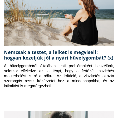
Nemcsak a testet, a lelket is megviseli:
hogyan kezeljük jól a nyári hüvelygombát? (x)
A hüvelygombáról általában testi problémaként beszélünk, 
sokszor elfeledve azt a tényt, hogy a fertőzés pszichés 
megterhelést is ró a nőkre. Az irritáció, a viszketés okozta 
szorongás rossz közérzetet hoz a mindennapokba, és az 
intimitást is megmérgezheti.