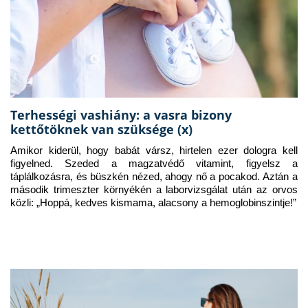
Terhességi vashiány: a vasra bizony
kettőtöknek van szüksége (x)
Amikor kiderül, hogy babát vársz, hirtelen ezer dologra kell 
figyelned. Szeded a magzatvédő vitamint, figyelsz a 
táplálkozásra, és büszkén nézed, ahogy nő a pocakod. Aztán a 
második trimeszter környékén a laborvizsgálat után az orvos 
közli: „Hoppá, kedves kismama, alacsony a hemoglobinszintje!”