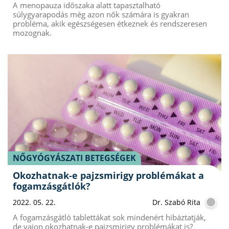
A menopauza időszaka alatt tapasztalható
súlygyarapodás még azon nők számára is gyakran
probléma, akik egészségesen étkeznek és rendszeresen
mozognak.
NŐGYÓGYÁSZATI BETEGSÉGEK
Okozhatnak-e pajzsmirigy problémákat a
fogamzásgátlók?
2022. 05. 22.
Dr. Szabó Rita
A fogamzásgátló tablettákat sok mindenért hibáztatják,
de vajon okozhatnak-e pajzsmirigy problémákat is?