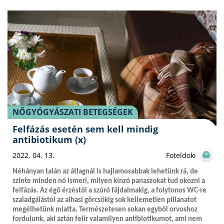
NŐGYÓGYÁSZATI BETEGSÉGEK
Felfázás esetén sem kell mindig
antibiotikum (x)
2022. 04. 13.
Foteldoki
Néhányan talán az átlagnál is hajlamosabbak lehetünk rá, de
szinte minden nő ismeri, milyen kínzó panaszokat tud okozni a
felfázás. Az égő érzéstől a szúró fájdalmakig, a folytonos WC-re
szaladgálástól az alhasi görcsökig sok kellemetlen pillanatot
megélhetünk miatta. Természetesen sokan egyből orvoshoz
fordulunk, aki aztán felír valamilyen antibiotikumot, ami nem