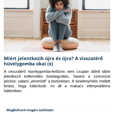
Miért jelentkezik újra és újra? A visszatérő
hüvelygomba okai (x)
A visszatérő hüvelygomba-fertőzés nem csupán időről időre 
jelentkező kellemetlen tünetegyüttes, hanem a szervezet 
jelzése: valami „elromlott” a testünkben. A tünetenyhítés mellett 
fontos, hogy kiderítsük: mi áll a makacs intimprobléma 
hátterében.
Megbízható magán szülészet