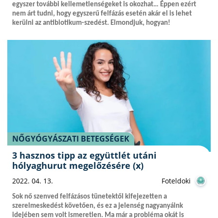
egyszer további kellemetlenségeket is okozhat… Éppen ezért
nem árt tudni, hogy egyszerű felfázás esetén akár el is lehet
kerülni az antibiotikum-szedést. Elmondjuk, hogyan!
NŐGYÓGYÁSZATI BETEGSÉGEK
3 hasznos tipp az együttlét utáni
hólyaghurut megelőzésére (x)
2022. 04. 13.
Foteldoki
Sok nő szenved felfázásos tünetektől kifejezetten a
szerelmeskedést követően, és ez a jelenség nagyanyáink
idejében sem volt ismeretlen. Ma már a probléma okát is