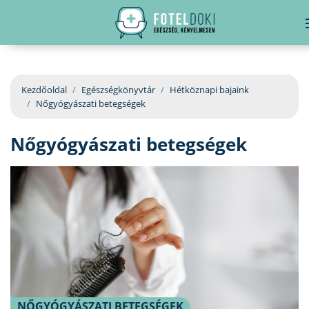
hirdetés
LELKI EGÉSZSÉG
Bejelentkezés
EGÉSZSÉGKÖNYVTÁR
Kezdőoldal
Egészségkönyvtár
Hétköznapi bajaink
Nőgyógyászati betegségek
BETEGSÉGKALAUZ
Nőgyógyászati betegségek
ÜGYELETKERESŐ
ORVOS VÁLASZOL
ORVOSKERESŐ
NŐGYÓGYÁSZATI BETEGSÉGEK