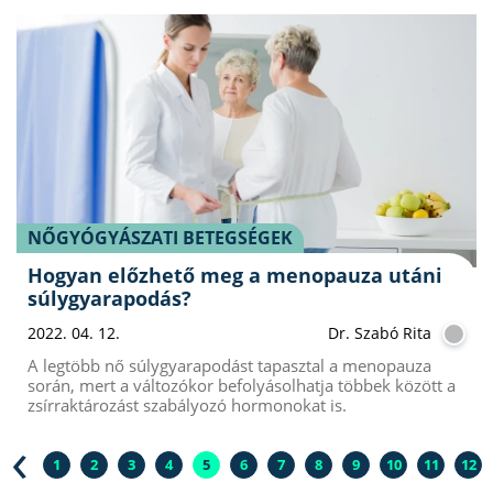
NŐGYÓGYÁSZATI BETEGSÉGEK
Hogyan előzhető meg a menopauza utáni
súlygyarapodás?
2022. 04. 12.
Dr. Szabó Rita
A legtöbb nő súlygyarapodást tapasztal a menopauza
során, mert a változókor befolyásolhatja többek között a
zsírraktározást szabályozó hormonokat is.
‹
1
2
3
4
5
6
7
8
9
10
11
12