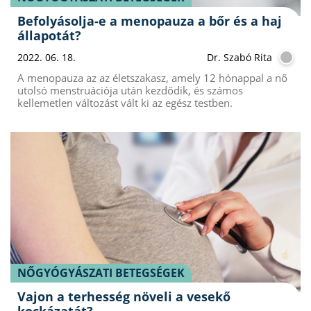
Befolyásolja-e a menopauza a bőr és a haj
állapotát?
2022. 06. 18.
Dr. Szabó Rita
A menopauza az az életszakasz, amely 12 hónappal a nő
utolsó menstruációja után kezdődik, és számos
kellemetlen változást vált ki az egész testben.
NŐGYÓGYÁSZATI BETEGSÉGEK
Vajon a terhesség növeli a vesekő
kockázatát?