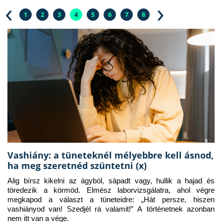
‹
›
1
2
3
4
5
6
7
8
Vashiány: a tüneteknél mélyebbre kell ásnod,
ha meg szeretnéd szüntetni (x)
Alig bírsz kikelni az ágyból, sápadt vagy, hullik a hajad és 
töredezik a körmöd. Elmész laborvizsgálatra, ahol végre 
megkapod a választ a tüneteidre: „Hát persze, hiszen 
vashiányod van! Szedjél rá valamit!” A történetnek azonban 
nem itt van a vége.