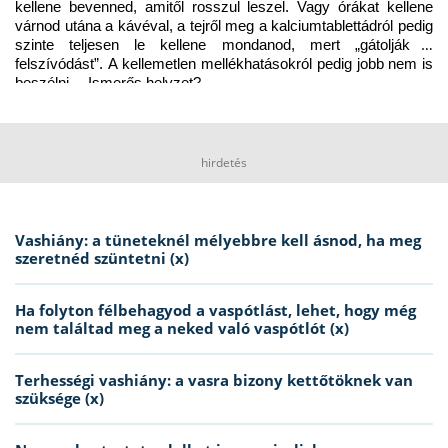
kellene bevenned, amitől rosszul leszel. Vagy órákat kellene 
várnod utána a kávéval, a tejről meg a kalciumtablettádról pedig 
szinte teljesen le kellene mondanod, mert „gátolják a 
felszívódást”. A kellemetlen mellékhatásokról pedig jobb nem is 
beszélni… Ismerős helyzet?
hirdetés
Vashiány: a tüneteknél mélyebbre kell ásnod, ha meg
szeretnéd szüntetni (x)
Ha folyton félbehagyod a vaspótlást, lehet, hogy még
nem találtad meg a neked való vaspótlót (x)
Terhességi vashiány: a vasra bizony kettőtöknek van
szüksége (x)