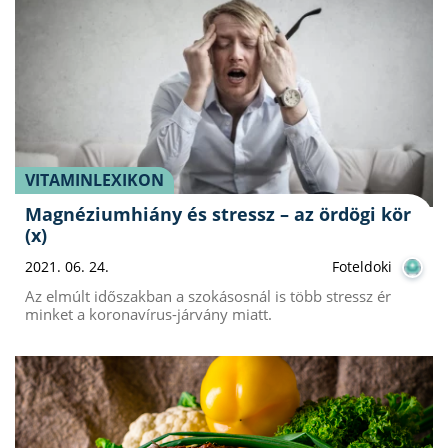
VITAMINLEXIKON
Magnéziumhiány és stressz – az ördögi kör
(x)
2021. 06. 24.
Foteldoki
Az elmúlt időszakban a szokásosnál is több stressz ér
minket a koronavírus-járvány miatt.