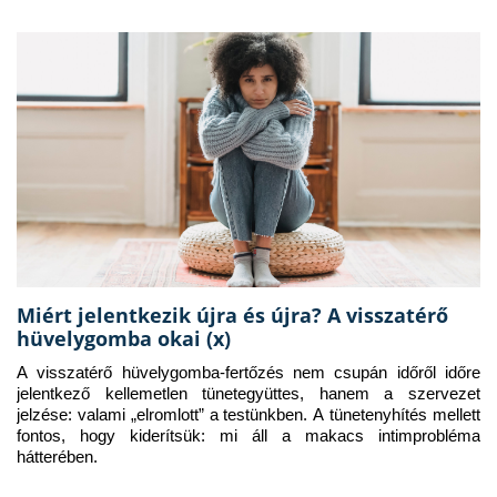
Miért jelentkezik újra és újra? A visszatérő
hüvelygomba okai (x)
A visszatérő hüvelygomba-fertőzés nem csupán időről időre 
jelentkező kellemetlen tünetegyüttes, hanem a szervezet 
jelzése: valami „elromlott” a testünkben. A tünetenyhítés mellett 
fontos, hogy kiderítsük: mi áll a makacs intimprobléma 
hátterében.