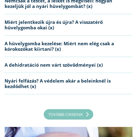
Nemcsak a testet, a lelket is megviseli: hogyan
kezeljük jól a nyári hüvelygombát? (x)
Miért jelentkezik újra és újra? A visszatérő
hüvelygomba okai (x)
A hüvelygomba kezelése: Miért nem elég csak a
kórokozókat kiirtani? (x)
A dehidratáció nem várt szövődményei (x)
Nyári felfázás? A védelem akár a beleinknél is
kezdődhet (x)
TOVÁBBI CIKKEINK