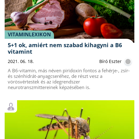
VITAMINLEXIKON
5+1 ok, amiért nem szabad kihagyni a B6
vitamint
2021. 06. 18.
Bíró Eszter
A B6-vitamin, más néven piridoxin fontos a fehérje-, zsír-
és szénhidrát-anyagcseréhez, de részt vesz a
vörösvértestek és az idegrendszer
neurotranszmittereinek képzésében is.