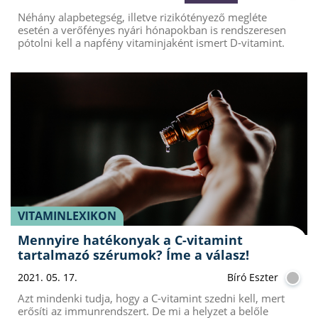
Néhány alapbetegség, illetve rizikótényező megléte
esetén a verőfényes nyári hónapokban is rendszeresen
pótolni kell a napfény vitaminjaként ismert D-vitamint.
VITAMINLEXIKON
Mennyire hatékonyak a C-vitamint
tartalmazó szérumok? Íme a válasz!
2021. 05. 17.
Bíró Eszter
Azt mindenki tudja, hogy a C-vitamint szedni kell, mert
erősíti az immunrendszert. De mi a helyzet a belőle