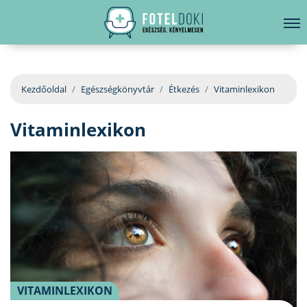
hirdetés
LELKI EGÉSZSÉG
Bejelentkezés
EGÉSZSÉGKÖNYVTÁR
Kezdőoldal
Egészségkönyvtár
Étkezés
Vitaminlexikon
BETEGSÉGKALAUZ
Vitaminlexikon
ÜGYELETKERESŐ
ORVOS VÁLASZOL
ORVOSKERESŐ
VITAMINLEXIKON