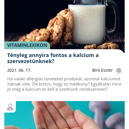
VITAMINLEXIKON
Tényleg annyira fontos a kalcium a
szervezetünknek?
2021. 06. 17.
Bíró Eszter
Ha valaki allergiás tüneteket produkál, azonnal kalciumot
itatnak vele. De biztos, hogy ez hatékony? Egyáltalán mire
jó még a kalcium és kell-e szednünk rendszeresen?