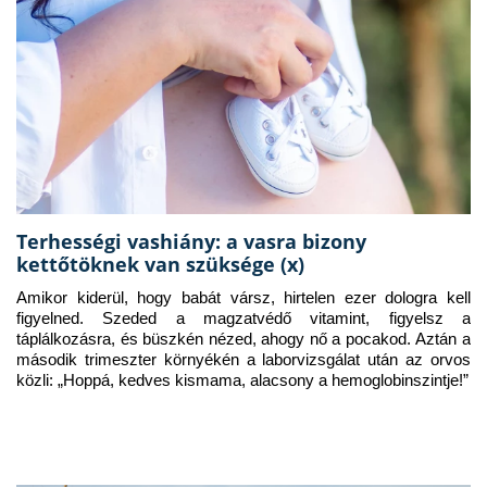
Terhességi vashiány: a vasra bizony
kettőtöknek van szüksége (x)
Amikor kiderül, hogy babát vársz, hirtelen ezer dologra kell 
figyelned. Szeded a magzatvédő vitamint, figyelsz a 
táplálkozásra, és büszkén nézed, ahogy nő a pocakod. Aztán a 
második trimeszter környékén a laborvizsgálat után az orvos 
közli: „Hoppá, kedves kismama, alacsony a hemoglobinszintje!”