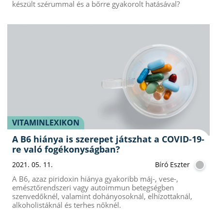
készült szérummal és a bőrre gyakorolt hatásával?
VITAMINLEXIKON
A B6 hiánya is szerepet játszhat a COVID-19-
re való fogékonyságban?
2021. 05. 11.
Bíró Eszter
A B6, azaz piridoxin hiánya gyakoribb máj-, vese-,
emésztőrendszeri vagy autoimmun betegségben
szenvedőknél, valamint dohányosoknál, elhízottaknál,
alkoholistáknál és terhes nőknél.