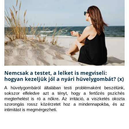
Nemcsak a testet, a lelket is megviseli:
hogyan kezeljük jól a nyári hüvelygombát? (x)
A hüvelygombáról általában testi problémaként beszélünk, 
sokszor elfeledve azt a tényt, hogy a fertőzés pszichés 
megterhelést is ró a nőkre. Az irritáció, a viszketés okozta 
szorongás rossz közérzetet hoz a mindennapokba, és az 
intimitást is megmérgezheti.