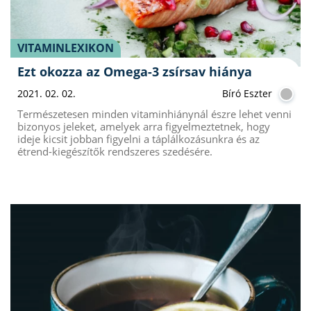
VITAMINLEXIKON
Ezt okozza az Omega-3 zsírsav hiánya
2021. 02. 02.
Bíró Eszter
Természetesen minden vitaminhiánynál észre lehet venni
bizonyos jeleket, amelyek arra figyelmeztetnek, hogy
ideje kicsit jobban figyelni a táplálkozásunkra és az
étrend-kiegészítők rendszeres szedésére.