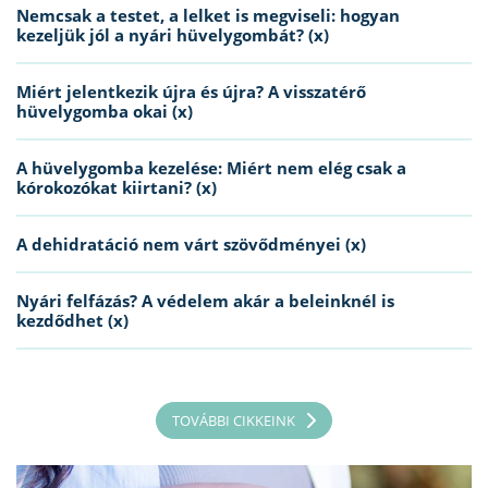
Nemcsak a testet, a lelket is megviseli: hogyan
kezeljük jól a nyári hüvelygombát? (x)
Miért jelentkezik újra és újra? A visszatérő
hüvelygomba okai (x)
A hüvelygomba kezelése: Miért nem elég csak a
kórokozókat kiirtani? (x)
A dehidratáció nem várt szövődményei (x)
Nyári felfázás? A védelem akár a beleinknél is
kezdődhet (x)
TOVÁBBI CIKKEINK