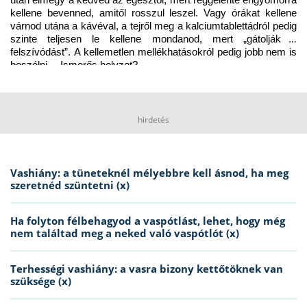
után elmegy a kedved az egésztől, mert reggelente éhgyomorra 
kellene bevenned, amitől rosszul leszel. Vagy órákat kellene 
várnod utána a kávéval, a tejről meg a kalciumtablettádról pedig 
szinte teljesen le kellene mondanod, mert „gátolják a 
felszívódást”. A kellemetlen mellékhatásokról pedig jobb nem is 
beszélni… Ismerős helyzet?
hirdetés
Vashiány: a tüneteknél mélyebbre kell ásnod, ha meg
szeretnéd szüntetni (x)
Ha folyton félbehagyod a vaspótlást, lehet, hogy még
nem találtad meg a neked való vaspótlót (x)
Terhességi vashiány: a vasra bizony kettőtöknek van
szüksége (x)