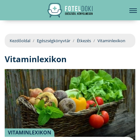
hirdetés
LELKI EGÉSZSÉG
Bejelentkezés
EGÉSZSÉGKÖNYVTÁR
Kezdőoldal
Egészségkönyvtár
Étkezés
Vitaminlexikon
BETEGSÉGKALAUZ
Vitaminlexikon
ÜGYELETKERESŐ
ORVOS VÁLASZOL
ORVOSKERESŐ
VITAMINLEXIKON