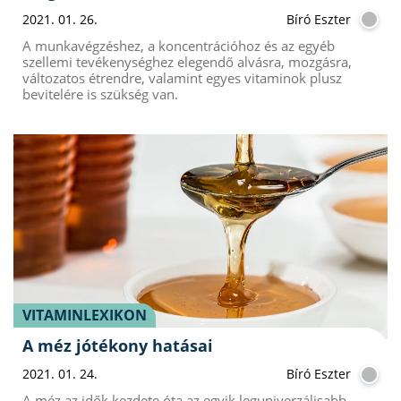
2021. 01. 26.
Bíró Eszter
A munkavégzéshez, a koncentrációhoz és az egyéb
szellemi tevékenységhez elegendő alvásra, mozgásra,
változatos étrendre, valamint egyes vitaminok plusz
bevitelére is szükség van.
VITAMINLEXIKON
A méz jótékony hatásai
2021. 01. 24.
Bíró Eszter
A méz az idők kezdete óta az egyik leguniverzálisabb