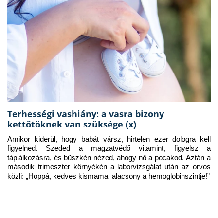
Terhességi vashiány: a vasra bizony
kettőtöknek van szüksége (x)
Amikor kiderül, hogy babát vársz, hirtelen ezer dologra kell 
figyelned. Szeded a magzatvédő vitamint, figyelsz a 
táplálkozásra, és büszkén nézed, ahogy nő a pocakod. Aztán a 
második trimeszter környékén a laborvizsgálat után az orvos 
közli: „Hoppá, kedves kismama, alacsony a hemoglobinszintje!”