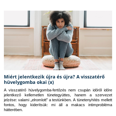
Miért jelentkezik újra és újra? A visszatérő
hüvelygomba okai (x)
A visszatérő hüvelygomba-fertőzés nem csupán időről időre 
jelentkező kellemetlen tünetegyüttes, hanem a szervezet 
jelzése: valami „elromlott” a testünkben. A tünetenyhítés mellett 
fontos, hogy kiderítsük: mi áll a makacs intimprobléma 
hátterében.