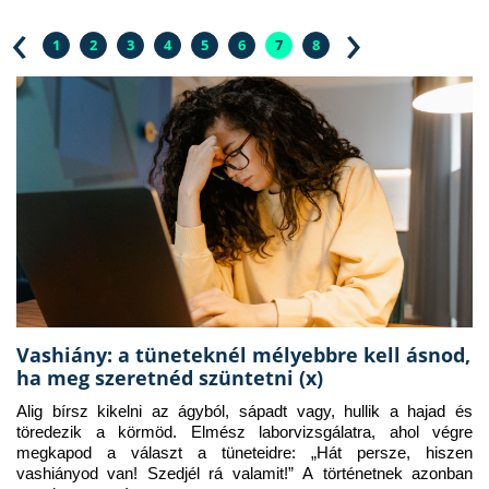
‹
›
1
2
3
4
5
6
7
8
Vashiány: a tüneteknél mélyebbre kell ásnod,
ha meg szeretnéd szüntetni (x)
Alig bírsz kikelni az ágyból, sápadt vagy, hullik a hajad és 
töredezik a körmöd. Elmész laborvizsgálatra, ahol végre 
megkapod a választ a tüneteidre: „Hát persze, hiszen 
vashiányod van! Szedjél rá valamit!” A történetnek azonban 