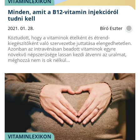
VITAMINLEXIKON
Minden, amit a B12-vitamin injekcióról
tudni kell
2021. 01. 28.
Bíró Eszter
Köztudott, hogy a vitaminok ételként és étrend-
kiegészítőként való szervezetbe juttatása elengedhetetlen.
Azonban az intravénásan beadott vitaminok egyre
növekvő népszerűsége lassan kezdi átvenni az uralmat,
méghozzá nem is ok nélkül...
VITAMINLEXIKON