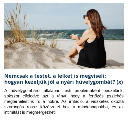
Nemcsak a testet, a lelket is megviseli:
hogyan kezeljük jól a nyári hüvelygombát? (x)
A hüvelygombáról általában testi problémaként beszélünk, 
sokszor elfeledve azt a tényt, hogy a fertőzés pszichés 
megterhelést is ró a nőkre. Az irritáció, a viszketés okozta 
szorongás rossz közérzetet hoz a mindennapokba, és az 
intimitást is megmérgezheti.