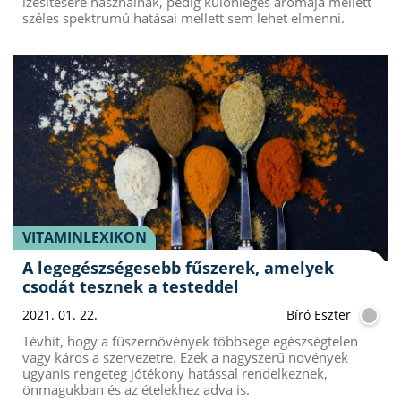
ízesítésére használnak, pedig különleges aromája mellett
széles spektrumú hatásai mellett sem lehet elmenni.
VITAMINLEXIKON
A legegészségesebb fűszerek, amelyek
csodát tesznek a testeddel
2021. 01. 22.
Bíró Eszter
Tévhit, hogy a fűszernövények többsége egészségtelen
vagy káros a szervezetre. Ezek a nagyszerű növények
ugyanis rengeteg jótékony hatással rendelkeznek,
önmagukban és az ételekhez adva is.