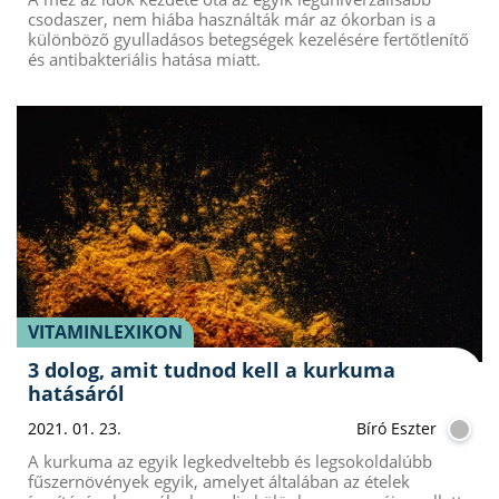
csodaszer, nem hiába használták már az ókorban is a
különböző gyulladásos betegségek kezelésére fertőtlenítő
és antibakteriális hatása miatt.
VITAMINLEXIKON
3 dolog, amit tudnod kell a kurkuma
hatásáról
2021. 01. 23.
Bíró Eszter
A kurkuma az egyik legkedveltebb és legsokoldalúbb
fűszernövények egyik, amelyet általában az ételek